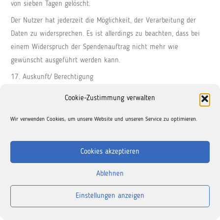
von sieben Tagen gelöscht.
Der Nutzer hat jederzeit die Möglichkeit, der Verarbeitung der
Daten zu widersprechen. Es ist allerdings zu beachten, dass bei
einem Widerspruch der Spendenauftrag nicht mehr wie
gewünscht ausgeführt werden kann.
17. Auskunft/ Berechtigung
Sie haben das Recht, über die Sie betreffenden
Cookie-Zustimmung verwalten
personenbezogenen Daten Auskunft zu erhalten. Liegt eine
solche Verarbeitung vor, können Sie von dem Verantwortlichen
Wir verwenden Cookies, um unsere Website und unseren Service zu optimieren.
über folgende Informationen Auskunft verlangen: (1) die Zwecke,
zu denen die personenbezogenen Daten verarbeitet werden; (2)
Cookies akzeptieren
die Kategorien von personenbezogenen Daten, welche verarbeitet
werden; (3) die Empfänger bzw. die Kategorien von Empfängern,
Ablehnen
gegenüber denen die Sie betreffenden personenbezogenen Daten
Einstellungen anzeigen
offengelegt wurden oder noch offengelegt werden; Ihnen steht
das Recht zu, Auskunft darüber zu verlangen, ob die Sie