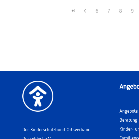
6
7
8
9
Angebo
Angebote 
Beratung 
Kinder- u
Der Kinderschutzbund Ortsverband
Familienc
Düsseldorf e.V.