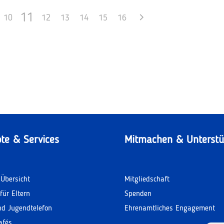
11
10
12
13
14
15
16
te & Services
Mitmachen & Unterstü
Übersicht
Mitgliedschaft
für Eltern
Spenden
nd Jugendtelefon
Ehrenamtliches Engagement
afés