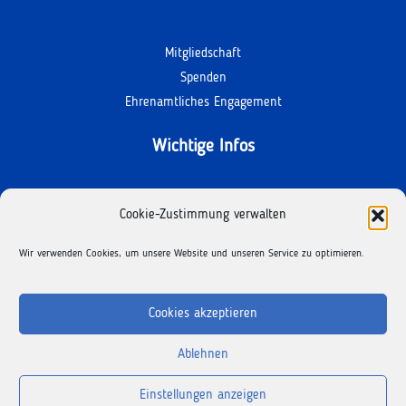
Mitgliedschaft
Spenden
Ehrenamtliches Engagement
Wichtige Infos
Kontakt
Cookie-Zustimmung verwalten
Termine
Wir verwenden Cookies, um unsere Website und unseren Service zu optimieren.
Facebook
Instagram
Cookies akzeptieren
Ablehnen
Copyright © 2025 Der Kinderschutzbund |
Impressum
|
Datenschutz
|
Einstellungen anzeigen
Cookie-Richtlinie
|
Erklärung zur Barrierefreiheit