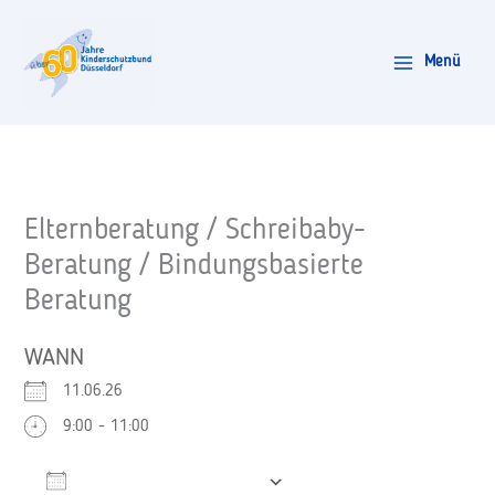
Zum
Inhalt
Menü
springen
Elternberatung / Schreibaby-
Beratung / Bindungsbasierte
Beratung
WANN
11.06.26
9:00 - 11:00
Zum Kalender hinzufügen