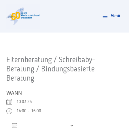
Zum
Inhalt
Menü
springen
Elternberatung / Schreibaby-
Beratung / Bindungsbasierte
Beratung
WANN
10.03.25
14:00 - 16:00
Zum Kalender hinzufügen