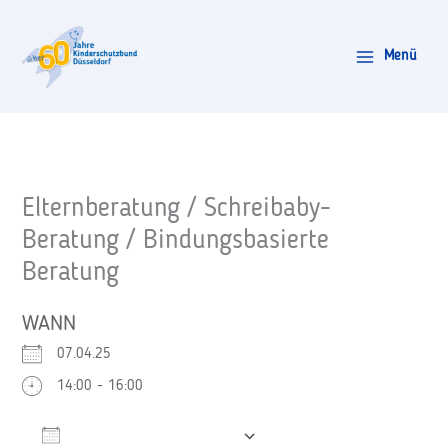
Zum
Inhalt
Menü
springen
Elternberatung / Schreibaby-
Beratung / Bindungsbasierte
Beratung
WANN
07.04.25
14:00 - 16:00
Zum Kalender hinzufügen