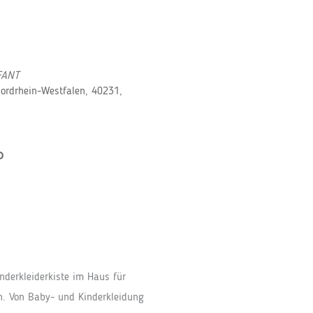
FANT
Nordrhein-Westfalen, 40231,
P
Office 365
Outloo
nderkleiderkiste im Haus für
. Von Baby- und Kinderkleidung