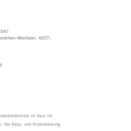
FANT
Nordrhein-Westfalen, 40231,
P
Office 365
Outloo
nderkleiderkiste im Haus für
. Von Baby- und Kinderkleidung