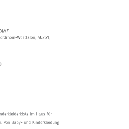
FANT
Nordrhein-Westfalen, 40231,
P
Office 365
Outlook Live
nderkleiderkiste im Haus für
. Von Baby- und Kinderkleidung