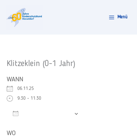
Zum
Inhalt
Menü
springen
Klitzeklein (0-1 Jahr)
WANN
06.11.25
9:30 - 11:30
Zum Kalender hinzufügen
ICS herunterladen
Google Kalender
WO