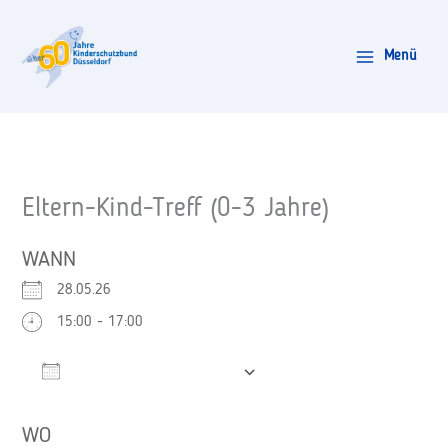
Zum
Inhalt
Menü
springen
Eltern-Kind-Treff (0-3 Jahre)
WANN
28.05.26
15:00 - 17:00
Zum Kalender hinzufügen
ICS herunterladen
Google Kalender
WO