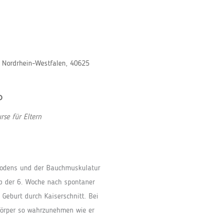
, Nordrhein-Westfalen, 40625
P
Office 365
Outlook Live
se für Eltern
bodens und der Bauchmuskulatur
b der 6. Woche nach spontaner
Geburt durch Kaiserschnitt. Bei
Körper so wahrzunehmen wie er