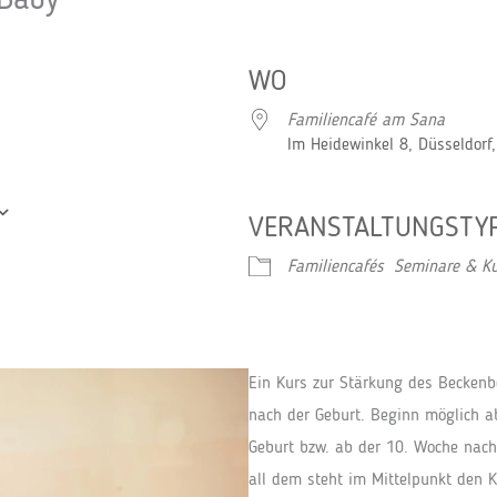
 Baby
WO
Familiencafé am Sana
Im Heidewinkel 8, Düsseldorf
VERANSTALTUNGSTY
Google Kalender
iCalendar
Familiencafés
Seminare & Kur
Ein Kurs zur Stärkung des Becken
nach der Geburt. Beginn möglich a
Geburt bzw. ab der 10. Woche nach 
all dem steht im Mittelpunkt den 