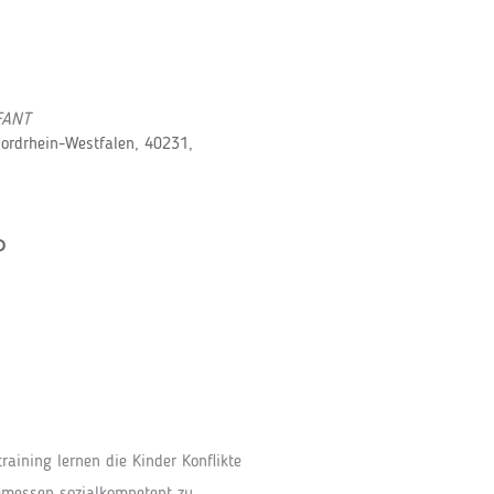
FANT
Nordrhein-Westfalen, 40231,
P
Office 365
Outlook Live
aining lernen die Kinder Konflikte