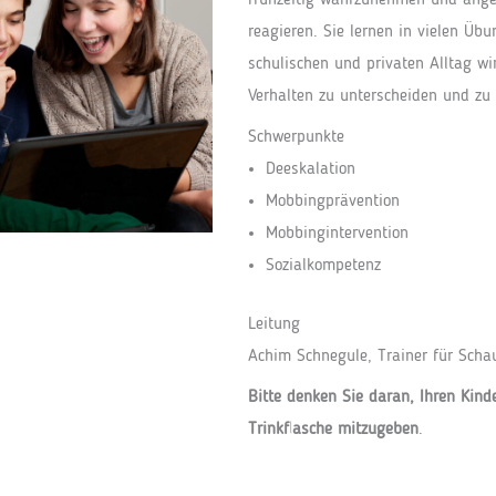
frühzeitig wahrzunehmen und ange
reagieren. Sie lernen in vielen Üb
schulischen und privaten Alltag wi
Verhalten zu unterscheiden und zu 
Schwerpunkte
Deeskalation
Mobbingprävention
Mobbingintervention
Sozialkompetenz
Leitung
Achim Schnegule, Trainer für Scha
Bitte denken Sie daran, Ihren Kind
Trinkflasche mitzugeben
.