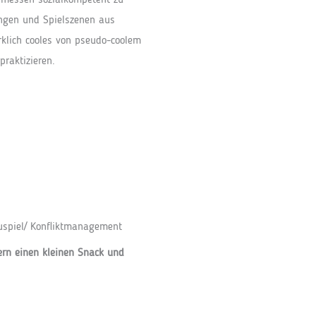
messen sozialkompetent zu
ungen und Spielszenen aus
rklich cooles von pseudo-coolem
praktizieren.
uspiel/ Konfliktmanagement
ern einen kleinen Snack und