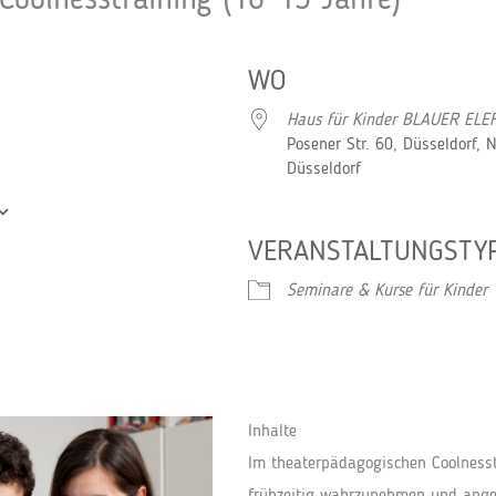
Coolnesstraining (10-13 Jahre)
WO
Haus für Kinder BLAUER ELE
Posener Str. 60, Düsseldorf, 
Düsseldorf
VERANSTALTUNGSTY
Google Kalender
iCalendar
Seminare & Kurse für Kinder
Inhalte
Im theaterpädagogischen Coolnesstr