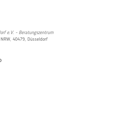
orf e.V. - Beratungszentrum
, NRW, 40479, Düsseldorf
P
Office 365
Outlook Live