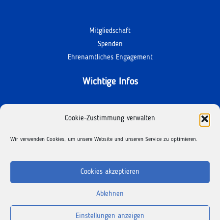
Mitgliedschaft
Spenden
Ehrenamtliches Engagement
Wichtige Infos
Kontakt
Cookie-Zustimmung verwalten
Termine
Wir verwenden Cookies, um unsere Website und unseren Service zu optimieren.
Facebook
Instagram
Cookies akzeptieren
Ablehnen
Copyright © 2025 Der Kinderschutzbund |
Impressum
|
Datenschutz
|
Einstellungen anzeigen
Cookie-Richtlinie
|
Erklärung zur Barrierefreiheit