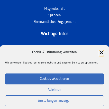
Mitgliedschaft
Spenden
Ehrenamtliches Engagement
Wichtige Infos
Kontakt
Cookie-Zustimmung verwalten
Termine
Wir verwenden Cookies, um unsere Website und unseren Service zu optimieren.
Facebook
Instagram
Cookies akzeptieren
Ablehnen
Copyright © 2025 Der Kinderschutzbund |
Impressum
|
Datenschutz
|
Einstellungen anzeigen
Cookie-Richtlinie
|
Erklärung zur Barrierefreiheit