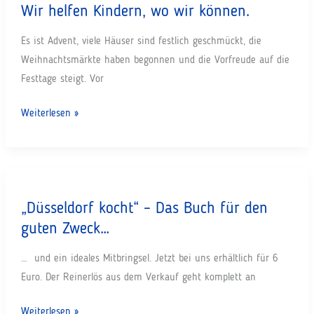
neue
Wir helfen Kindern, wo wir können.
für
Jahr!
Kinder!
Es ist Advent, viele Häuser sind festlich geschmückt, die
Weihnachtsmärkte haben begonnen und die Vorfreude auf die
Festtage steigt. Vor
Wir
Weiterlesen »
helfen
Kindern,
wo
wir
„Düsseldorf kocht“ – Das Buch für den
können.
guten Zweck…
… und ein ideales Mitbringsel. Jetzt bei uns erhältlich für 6
Euro. Der Reinerlös aus dem Verkauf geht komplett an
„Düsseldorf
Weiterlesen »