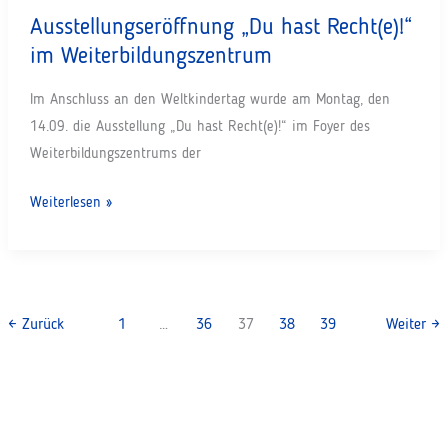
Ausgrenzung
Ausstellungseröffnung „Du hast Recht(e)!“
im Weiterbildungszentrum
Im Anschluss an den Weltkindertag wurde am Montag, den
14.09. die Ausstellung „Du hast Recht(e)!“ im Foyer des
Weiterbildungszentrums der
Ausstellungseröffnung
Weiterlesen »
„Du
hast
Recht(e)!“
im
←
Zurück
1
…
36
37
38
39
Weiter
→
Weiterbildungszentrum