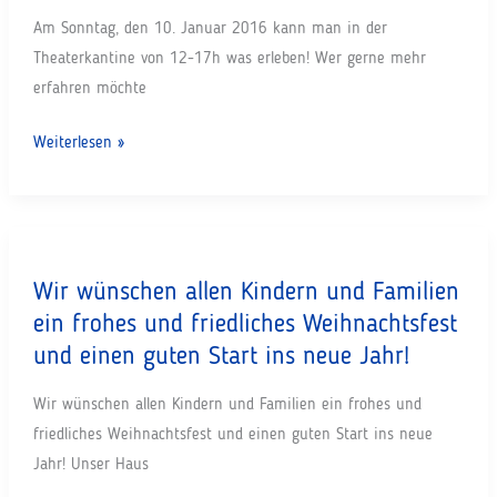
Am Sonntag, den 10. Januar 2016 kann man in der
Theaterkantine von 12-17h was erleben! Wer gerne mehr
erfahren möchte
Willkommen
Weiterlesen »
zu
Hause-
Ein
Flohmarktfest
Wir wünschen allen Kindern und Familien
an
ein frohes und friedliches Weihnachtsfest
der
Theaterkantine
und einen guten Start ins neue Jahr!
Düsseldorf
Wir wünschen allen Kindern und Familien ein frohes und
friedliches Weihnachtsfest und einen guten Start ins neue
Jahr! Unser Haus