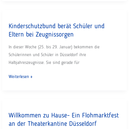
des
Düsseldorfer
Kinderschutzbundes
Kinderschutzbund berät Schüler und
Eltern bei Zeugnissorgen
In dieser Woche (25. bis 29. Januar) bekommen die
Schülerinnen und Schüler in Düsseldorf ihre
Halbjahreszeugnisse. Sie sind gerade für
Kinderschutzbund
Weiterlesen »
berät
Schüler
und
Eltern
Willkommen zu Hause- Ein Flohmarktfest
bei
an der Theaterkantine Düsseldorf
Zeugnissorgen