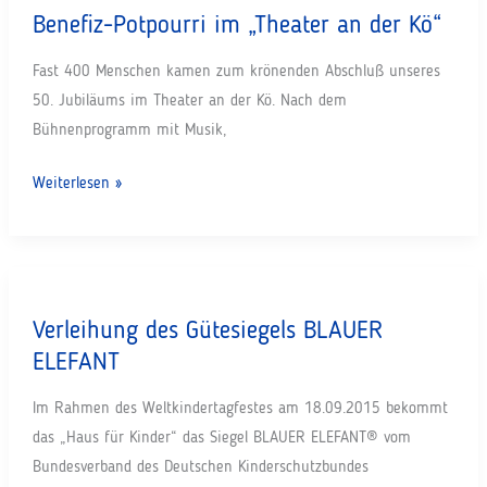
Benefiz-Potpourri im „Theater an der Kö“
und
Gesundheitsförderung
Fast 400 Menschen kamen zum krönenden Abschluß unseres
bei
50. Jubiläums im Theater an der Kö. Nach dem
Kindern
Bühnenprogramm mit Musik,
und
Jugendlichen
Benefiz-
Weiterlesen »
Potpourri
im
„Theater
an
Verleihung des Gütesiegels BLAUER
der
ELEFANT
Kö“
Im Rahmen des Weltkindertagfestes am 18.09.2015 bekommt
das „Haus für Kinder“ das Siegel BLAUER ELEFANT® vom
Bundesverband des Deutschen Kinderschutzbundes