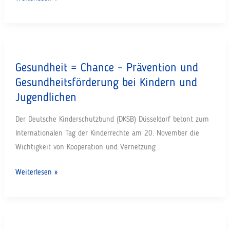
kocht“
–
Das
Buch
Gesundheit = Chance – Prävention und
für
Gesundheitsförderung bei Kindern und
den
guten
Jugendlichen
Zweck…
Der Deutsche Kinderschutzbund (DKSB) Düsseldorf betont zum
Internationalen Tag der Kinderrechte am 20. November die
Wichtigkeit von Kooperation und Vernetzung
Gesundheit
Weiterlesen »
=
Chance
–
Prävention