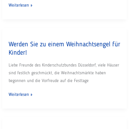
Wir
Weiterlesen »
wünschen
allen
Kindern
und
Werden Sie zu einem Weihnachtsengel für
Familien
Kinder!
ein
frohes
Liebe Freunde des Kinderschutzbundes Düsseldorf, viele Häuser
und
sind festlich geschmückt, die Weihnachtsmärkte haben
friedliches
begonnen und die Vorfreude auf die Festtage
Weihnachtsfest
und
Werden
Weiterlesen »
einen
Sie
guten
zu
Start
einem
ins
Weihnachtsengel