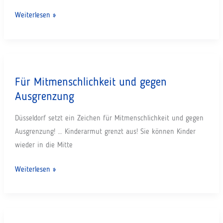
Verleihung
Weiterlesen »
des
Gütesiegels
BLAUER
ELEFANT
Für Mitmenschlichkeit und gegen
Ausgrenzung
Düsseldorf setzt ein Zeichen für Mitmenschlichkeit und gegen
Ausgrenzung! … Kinderarmut grenzt aus! Sie können Kinder
wieder in die Mitte
Für
Weiterlesen »
Mitmenschlichkeit
und
gegen