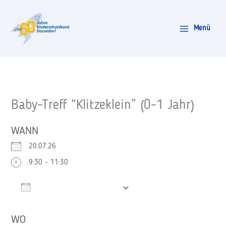
Zum
Inhalt
Menü
springen
Baby-Treff “Klitzeklein” (0-1 Jahr)
WANN
20.07.26
9:30 - 11:30
Zum Kalender hinzufügen
ICS herunterladen
Google Kalender
WO