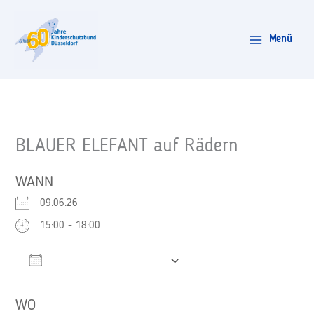
Zum
Inhalt
Menü
springen
BLAUER ELEFANT auf Rädern
WANN
09.06.26
15:00 - 18:00
Zum Kalender hinzufügen
ICS herunterladen
Google Kalender
WO