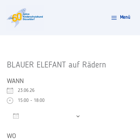
Zum
Inhalt
Menü
springen
BLAUER ELEFANT auf Rädern
WANN
23.06.26
15:00 - 18:00
Zum Kalender hinzufügen
ICS herunterladen
Google Kalender
WO