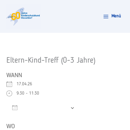
Zum
Inhalt
Menü
springen
Eltern-Kind-Treff (0-3 Jahre)
WANN
17.04.26
9:30 - 11:30
Zum Kalender hinzufügen
ICS herunterladen
Google Kalender
WO