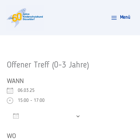
Zum
Inhalt
Menü
springen
Offener Treff (0-3 Jahre)
WANN
06.03.25
15:00 - 17:00
Zum Kalender hinzufügen
ICS herunterladen
Google Kalender
WO