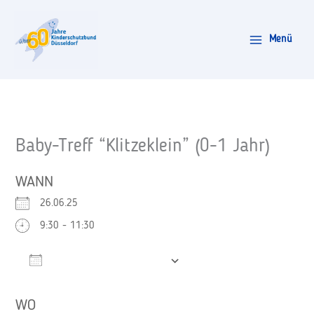
Zum
Inhalt
Menü
springen
Baby-Treff “Klitzeklein” (0-1 Jahr)
WANN
26.06.25
9:30 - 11:30
Zum Kalender hinzufügen
ICS herunterladen
Google Kalender
WO