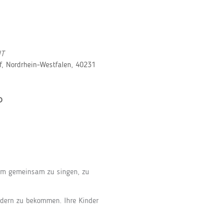
NT
f, Nordrhein-Westfalen, 40231
P
Office 365
Outlook Live
 um gemeinsam zu singen, zu
ndern zu bekommen. Ihre Kinder