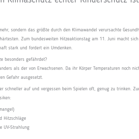
m Klimaschutz echter Kinderschutz ist
 mehr, sondern das größte durch den Klimawandel verursachte Gesundhe
m härtesten. Zum bundesweiten Hitzeaktionstag am 11. Juni macht sich
chaft stark und fordert ein Umdenken.
ze besonders gefährdet?
nders als der von Erwachsenen. Da ihr Körper Temperaturen noch nicht 
en Gefahr ausgesetzt.
er schneller auf und vergessen beim Spielen oft, genug zu trinken. Z
siken:
mangel)
d Hitzschläge
e UV-Strahlung