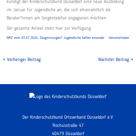
kündigt der Kinderschutzbund Düsseldorf eine neue Ausbildung
im Januar für Jugendliche an, die sich ehrenamtlich als
Berater*innen am Sorgentelefon engagieren möchten.
Der gesamte Artikel steht hier zur Verfügung:
NRZ vom 03.07.2024: Zeugnissorgen? Jugendliche helfen einander
Herunterladen
←
Vorheriger Beitrag
Nächster Beitrag
→
Der Kinderschutzbund Ortsverband Düsseldorf e.V.
Rochusstraße 47
40479 Düsseldorf